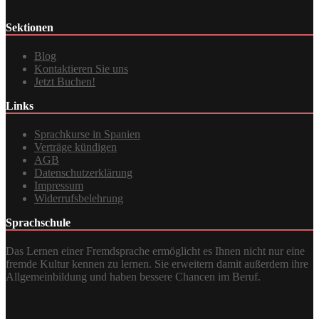
Sektionen
Blog
Kontaktieren Sie uns
Jetzt Buchen!
Links
Sprachkurse in Spanien
Verträge kündigen
AGB
Datenschutzerklärung
Impressum
Widerrufsbelehrung
Sprachschule
Das Lernen einer Fremdsprache ermöglicht es Ihnen nicht nur eine
fremde Kultur kennen zu lernen. Sie erweitern damit außerdem ihre
Allgemeinbildung und haben bessere Chancen im Beruf.