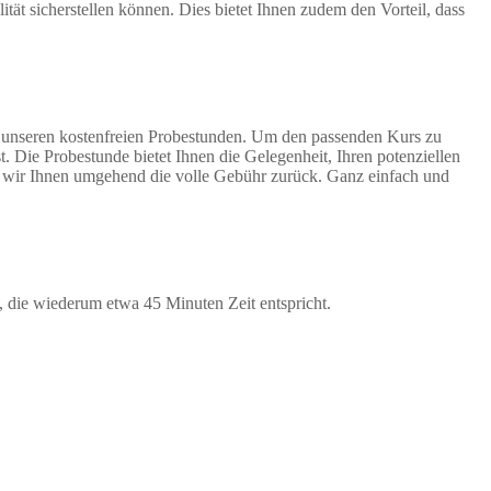
ät sicherstellen können. Dies bietet Ihnen zudem den Vorteil, dass
er unseren kostenfreien Probestunden. Um den passenden Kurs zu
t. Die Probestunde bietet Ihnen die Gelegenheit, Ihren potenziellen
ten wir Ihnen umgehend die volle Gebühr zurück. Ganz einfach und
, die wiederum etwa 45 Minuten Zeit entspricht.