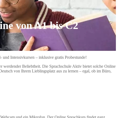
ine von A1 bis C2
- und Intensivkursen – inklusive gratis Probestunde!
ßer werdender Beliebtheit. Die Sprachschule Aktiv bietet solche Online
Deutsch von Ihrem Lieblingsplatz aus zu lernen – egal, ob im Büro,
ine Webcam und ein Mikrofon. Der Online Sprachkurs findet ganz