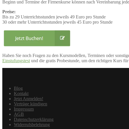
Beginn und Termine der Firmenkurse können nach Vereinbarung jederz
Preise:
Bis zu 29 Unterrichtsstunden jeweils 49 Euro pro Stunde
30 oder mehr Unterrichtsstunden jeweils 45 Euro pro Stunde
Haben Sie noch Fragen zu den Kursmodellen, Terminen oder sonstigen
Einstufungstest
und die gratis Probestunde, um den richtigen Kurs für
Blog
Kontakt
Jetzt Anmelden!
Verträge kündigen
Impressum
AGB
Datenschutzerklärung
Widerrufsbelehrung