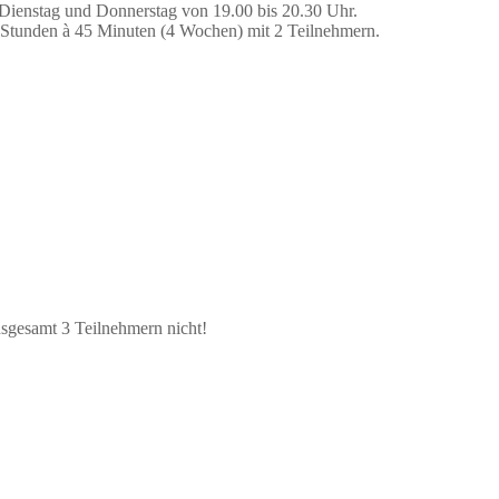
Dienstag und Donnerstag von 19.00 bis 20.30 Uhr.
Stunden à 45 Minuten (4 Wochen) mit 2 Teilnehmern.
nsgesamt 3 Teilnehmern nicht!