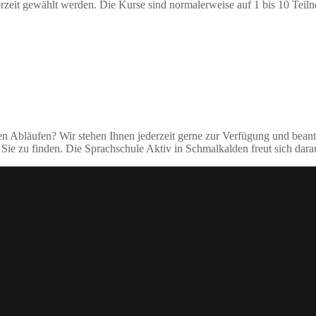
eit gewählt werden. Die Kurse sind normalerweise auf 1 bis 10 Teiln
 Abläufen? Wir stehen Ihnen jederzeit gerne zur Verfügung und beant
 Sie zu finden. Die Sprachschule Aktiv in Schmalkalden freut sich dara