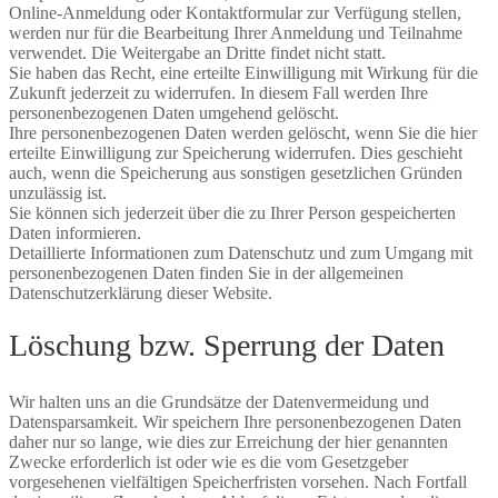
Online-Anmeldung oder Kontaktformular zur Verfügung stellen,
werden nur für die Bearbeitung Ihrer Anmeldung und Teilnahme
verwendet. Die Weitergabe an Dritte findet nicht statt.
Sie haben das Recht, eine erteilte Einwilligung mit Wirkung für die
Zukunft jederzeit zu widerrufen. In diesem Fall werden Ihre
personenbezogenen Daten umgehend gelöscht.
Ihre personenbezogenen Daten werden gelöscht, wenn Sie die hier
erteilte Einwilligung zur Speicherung widerrufen. Dies geschieht
auch, wenn die Speicherung aus sonstigen gesetzlichen Gründen
unzulässig ist.
Sie können sich jederzeit über die zu Ihrer Person gespeicherten
Daten informieren.
Detaillierte Informationen zum Datenschutz und zum Umgang mit
personenbezogenen Daten finden Sie in der allgemeinen
Datenschutzerklärung dieser Website.
Löschung bzw. Sperrung der Daten
Wir halten uns an die Grundsätze der Datenvermeidung und
Datensparsamkeit. Wir speichern Ihre personenbezogenen Daten
daher nur so lange, wie dies zur Erreichung der hier genannten
Zwecke erforderlich ist oder wie es die vom Gesetzgeber
vorgesehenen vielfältigen Speicherfristen vorsehen. Nach Fortfall