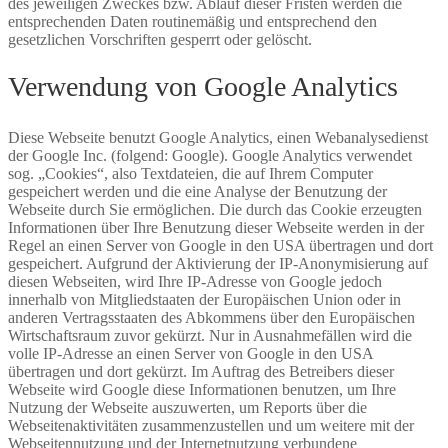
des jeweiligen Zweckes bzw. Ablauf dieser Fristen werden die
entsprechenden Daten routinemäßig und entsprechend den
gesetzlichen Vorschriften gesperrt oder gelöscht.
Verwendung von Google Analytics
Diese Webseite benutzt Google Analytics, einen Webanalysedienst
der Google Inc. (folgend: Google). Google Analytics verwendet
sog. „Cookies“, also Textdateien, die auf Ihrem Computer
gespeichert werden und die eine Analyse der Benutzung der
Webseite durch Sie ermöglichen. Die durch das Cookie erzeugten
Informationen über Ihre Benutzung dieser Webseite werden in der
Regel an einen Server von Google in den USA übertragen und dort
gespeichert. Aufgrund der Aktivierung der IP-Anonymisierung auf
diesen Webseiten, wird Ihre IP-Adresse von Google jedoch
innerhalb von Mitgliedstaaten der Europäischen Union oder in
anderen Vertragsstaaten des Abkommens über den Europäischen
Wirtschaftsraum zuvor gekürzt. Nur in Ausnahmefällen wird die
volle IP-Adresse an einen Server von Google in den USA
übertragen und dort gekürzt. Im Auftrag des Betreibers dieser
Webseite wird Google diese Informationen benutzen, um Ihre
Nutzung der Webseite auszuwerten, um Reports über die
Webseitenaktivitäten zusammenzustellen und um weitere mit der
Webseitennutzung und der Internetnutzung verbundene