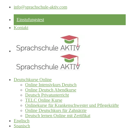
info@sprachschule-aktiv.com
Einstufungstest
Kontakt
Deutschkurse Online
Online Intensivkurs Deutsch
Online Deutsch Abendkurse
Deutsch Privatunterricht
TELC Online Kurse
Onlinekurse für Krankenschwester und Pflegekräfte
Online Deutschkurs für Zahnärzte
Deutsch lernen Online mit Zertifikat
Englisch
Spanisch