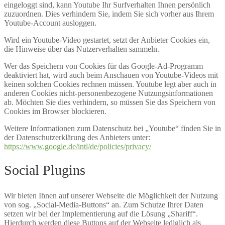
eingeloggt sind, kann Youtube Ihr Surfverhalten Ihnen persönlich
zuzuordnen. Dies verhindern Sie, indem Sie sich vorher aus Ihrem
Youtube-Account ausloggen.
Wird ein Youtube-Video gestartet, setzt der Anbieter Cookies ein,
die Hinweise über das Nutzerverhalten sammeln.
Wer das Speichern von Cookies für das Google-Ad-Programm
deaktiviert hat, wird auch beim Anschauen von Youtube-Videos mit
keinen solchen Cookies rechnen müssen. Youtube legt aber auch in
anderen Cookies nicht-personenbezogene Nutzungsinformationen
ab. Möchten Sie dies verhindern, so müssen Sie das Speichern von
Cookies im Browser blockieren.
Weitere Informationen zum Datenschutz bei „Youtube“ finden Sie in
der Datenschutzerklärung des Anbieters unter:
https://www.google.de/intl/de/policies/privacy/
Social Plugins
Wir bieten Ihnen auf unserer Webseite die Möglichkeit der Nutzung
von sog. „Social-Media-Buttons“ an. Zum Schutze Ihrer Daten
setzen wir bei der Implementierung auf die Lösung „Shariff“.
Hierdurch werden diese Buttons auf der Webseite lediglich als