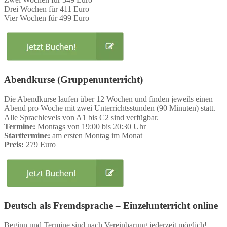
Drei Wochen für 411 Euro
Vier Wochen für 499 Euro
Abendkurse (Gruppenunterricht)
Die Abendkurse laufen über 12 Wochen und finden jeweils einen
Abend pro Woche mit zwei Unterrichtsstunden (90 Minuten) statt.
Alle Sprachlevels von A1 bis C2 sind verfügbar.
Termine:
Montags von 19:00 bis 20:30 Uhr
Starttermine:
am ersten Montag im Monat
Preis:
279 Euro
Deutsch als Fremdsprache – Einzelunterricht online
Beginn und Termine sind nach Vereinbarung jederzeit möglich!