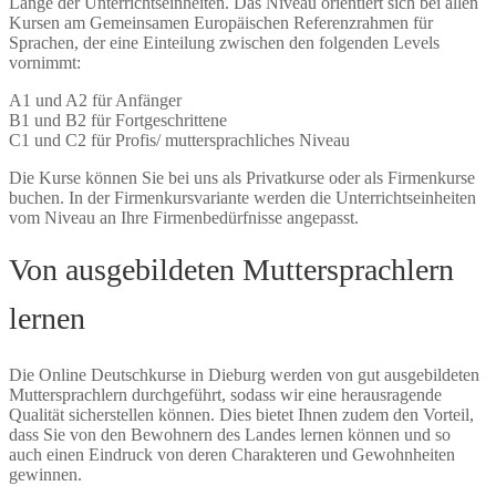
Länge der Unterrichtseinheiten. Das Niveau orientiert sich bei allen
Kursen am Gemeinsamen Europäischen Referenzrahmen für
Sprachen, der eine Einteilung zwischen den folgenden Levels
vornimmt:
A1 und A2 für Anfänger
B1 und B2 für Fortgeschrittene
C1 und C2 für Profis/ muttersprachliches Niveau
Die Kurse können Sie bei uns als Privatkurse oder als Firmenkurse
buchen. In der Firmenkursvariante werden die Unterrichtseinheiten
vom Niveau an Ihre Firmenbedürfnisse angepasst.
Von ausgebildeten Muttersprachlern
lernen
Die Online Deutschkurse in Dieburg werden von gut ausgebildeten
Muttersprachlern durchgeführt, sodass wir eine herausragende
Qualität sicherstellen können. Dies bietet Ihnen zudem den Vorteil,
dass Sie von den Bewohnern des Landes lernen können und so
auch einen Eindruck von deren Charakteren und Gewohnheiten
gewinnen.