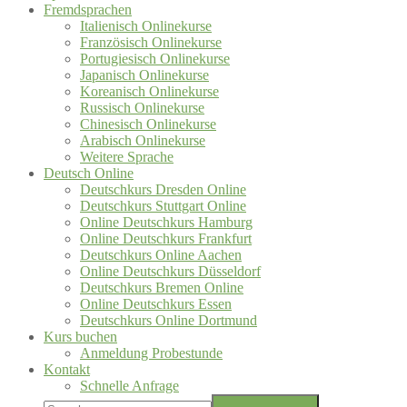
Fremdsprachen
Italienisch Onlinekurse
Französisch Onlinekurse
Portugiesisch Onlinekurse
Japanisch Onlinekurse
Koreanisch Onlinekurse
Russisch Onlinekurse
Chinesisch Onlinekurse
Arabisch Onlinekurse
Weitere Sprache
Deutsch Online
Deutschkurs Dresden Online
Deutschkurs Stuttgart Online
Online Deutschkurs Hamburg
Online Deutschkurs Frankfurt
Deutschkurs Online Aachen
Online Deutschkurs Düsseldorf
Deutschkurs Bremen Online
Online Deutschkurs Essen
Deutschkurs Online Dortmund
Kurs buchen
Anmeldung Probestunde
Kontakt
Schnelle Anfrage