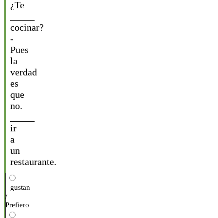
¿Te
_____
cocinar?
-
Pues
la
verdad
es
que
no.
_____
ir
a
un
restaurante.
gustan
/
Prefiero