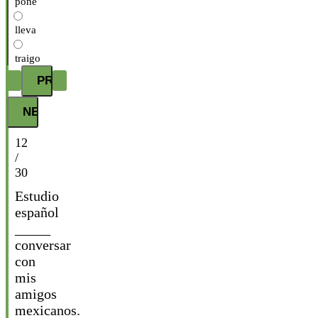
pone
lleva
traigo
12
/
30
Estudio
español
_____
conversar
con
mis
amigos
mexicanos.