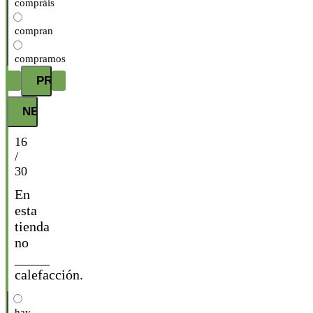
compráis
compran
compramos
16
/
30
En
esta
tienda
no
_____
calefacción.
hay