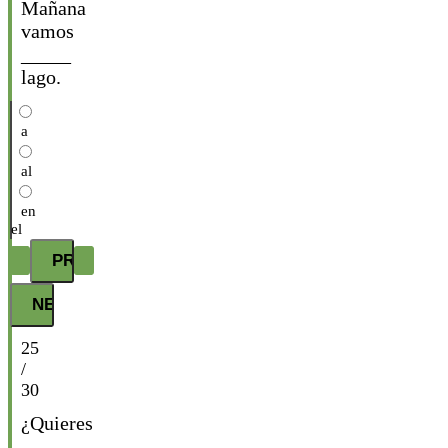
Mañana
vamos
_____
lago.
a
al
en
el
25
/
30
¿Quieres
_____