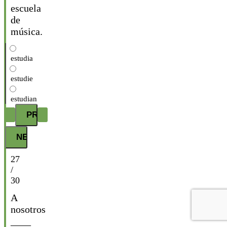
escuela
de
música.
estudia
estudie
estudian
27
/
30
A
nosotros
____