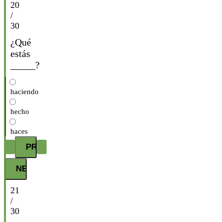
20
/
30
¿Qué
estás
_____?
haciendo
hecho
haces
21
/
30