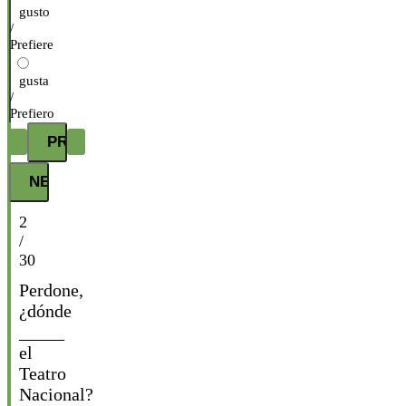
gusto
/
Prefiere
gusta
/
Prefiero
2
/
30
Perdone,
¿dónde
_____
el
Teatro
Nacional?