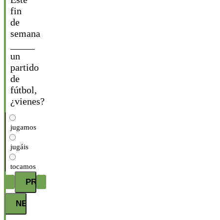
fin
de
semana
_____
un
partido
de
fútbol,
¿vienes?
jugamos
jugáis
tocamos