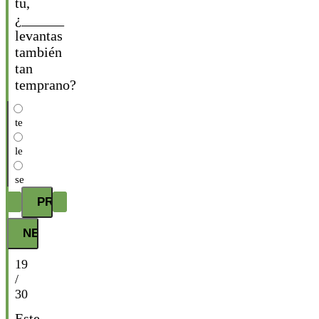
tú,
¿______
levantas
también
tan
temprano?
te
le
se
19
/
30
Este