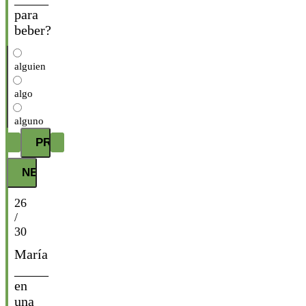
para
beber?
alguien
algo
alguno
26
/
30
María
_____
en
una