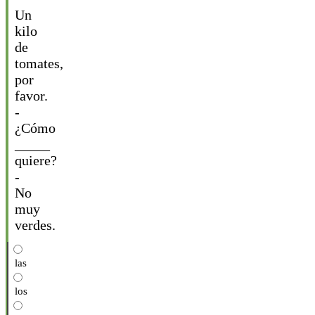
Un
kilo
de
tomates,
por
favor.
-
¿Cómo
_____
quiere?
-
No
muy
verdes.
las
los