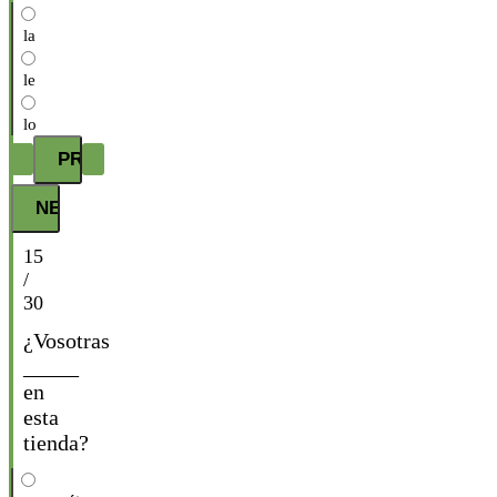
la
le
lo
15
/
30
¿Vosotras
_____
en
esta
tienda?